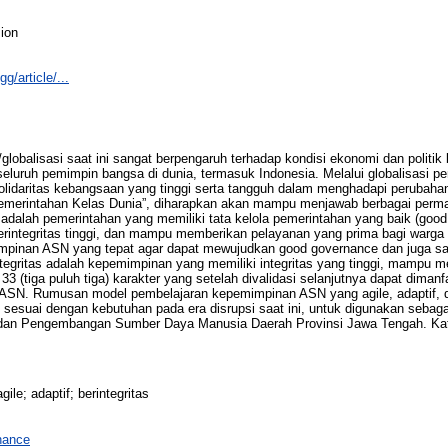
ion
gg/article/...
lobalisasi saat ini sangat berpengaruh terhadap kondisi ekonomi dan politik 
seluruh pemimpin bangsa di dunia, termasuk Indonesia. Melalui globalisasi
olidaritas kebangsaan yang tinggi serta tangguh dalam menghadapi perubahan
 Pemerintahan Kelas Dunia”, diharapkan akan mampu menjawab berbagai perm
nia adalah pemerintahan yang memiliki tata kelola pemerintahan yang baik (g
erintegritas tinggi, dan mampu memberikan pelayanan yang prima bagi warga 
mimpinan ASN yang tepat agar dapat mewujudkan good governance dan juga san
ntegritas adalah kepemimpinan yang memiliki integritas yang tinggi, mamp
eh 33 (tiga puluh tiga) karakter yang setelah divalidasi selanjutnya dapat dim
N. Rumusan model pembelajaran kepemimpinan ASN yang agile, adaptif, dan
sesuai dengan kebutuhan pada era disrupsi saat ini, untuk digunakan sebag
Badan Pengembangan Sumber Daya Manusia Daerah Provinsi Jawa Tengah. Kata
le; adaptif; berintegritas
nance