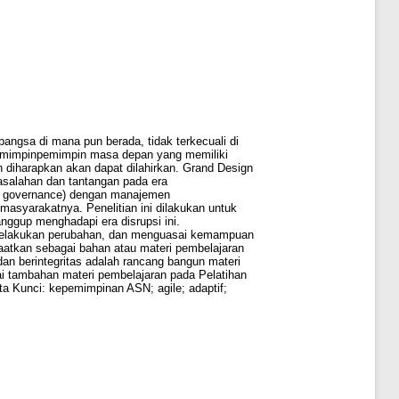
bangsa di mana pun berada, tidak terkecuali di
 pemimpinpemimpin masa depan yang memiliki
 diharapkan akan dapat dilahirkan. Grand Design
asalahan dan tantangan pada era
ood governance) dengan manajemen
masyarakatnya. Penelitian ini dilakukan untuk
ggup menghadapi era disrupsi ini.
u melakukan perubahan, dan menguasai kemampuan
anfaatkan sebagai bahan atau materi pembelajaran
 berintegritas adalah rancang bangun materi
ai tambahan materi pembelajaran pada Pelatihan
 Kunci: kepemimpinan ASN; agile; adaptif;