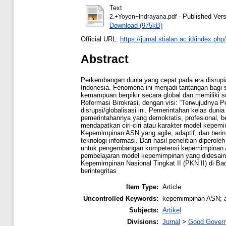
Text
- Published Vers
2.+Yoyon+Indrayana.pdf
Download (975kB)
Official URL:
https://jurnal.stialan.ac.id/index.php/
Abstract
Perkembangan dunia yang cepat pada era disrupi/g
Indonesia. Fenomena ini menjadi tantangan bagi 
kemampuan berpikir secara global dan memiliki s
Reformasi Birokrasi, dengan visi: “Terwujudnya
disrupsi/globalisasi ini. Pemerintahan kelas du
pemerintahannya yang demokratis, profesional, b
mendapatkan ciri-ciri atau karakter model kepe
Kepemimpinan ASN yang agile, adaptif, dan beri
teknologi informasi. Dari hasil penelitian diperol
untuk pengembangan kompetensi kepemimpinan AS
pembelajaran model kepemimpinan yang didesain 
Kepemimpinan Nasional Tingkat II (PKN II) di 
berintegritas
Item Type:
Article
Uncontrolled Keywords:
kepemimpinan ASN; agi
Subjects:
Artikel
Divisions:
Jurnal
>
Good Gover